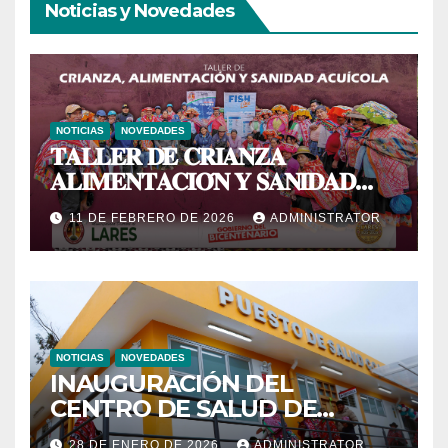
Noticias y Novedades
NOTICIAS
NOVEDADES
𝐓𝐀𝐋𝐋𝐄𝐑 𝐃𝐄 𝐂𝐑𝐈𝐀𝐍𝐙𝐀
𝐀𝐋𝐈𝐌𝐄𝐍𝐓𝐀𝐂𝐈𝐎́𝐍 𝐘 𝐒𝐀𝐍𝐈𝐃𝐀𝐃
𝐀𝐂𝐔𝐈́𝐂𝐎𝐋𝐀
11 DE FEBRERO DE 2026
ADMINISTRATOR
NOTICIAS
NOVEDADES
INAUGURACIÓN DEL
CENTRO DE SALUD DE
PRIMER NIVEL DEL CENTRO
28 DE ENERO DE 2026
ADMINISTRATOR