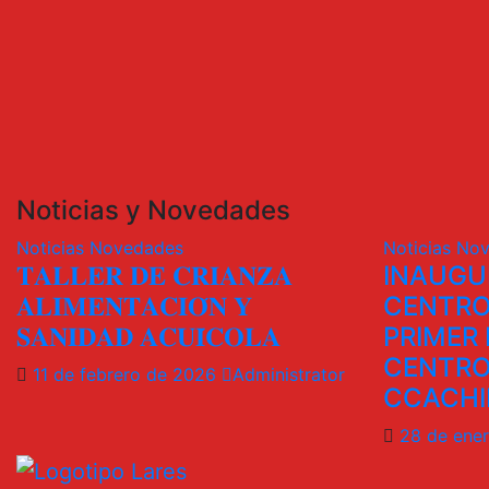
Noticias y Novedades
Noticias
Novedades
Noticias
Nov
𝐓𝐀𝐋𝐋𝐄𝐑 𝐃𝐄 𝐂𝐑𝐈𝐀𝐍𝐙𝐀
INAUGU
𝐀𝐋𝐈𝐌𝐄𝐍𝐓𝐀𝐂𝐈𝐎́𝐍 𝐘
CENTRO
𝐒𝐀𝐍𝐈𝐃𝐀𝐃 𝐀𝐂𝐔𝐈́𝐂𝐎𝐋𝐀
PRIMER 
CENTRO
11 de febrero de 2026
Administrator
CCACHI
28 de ene