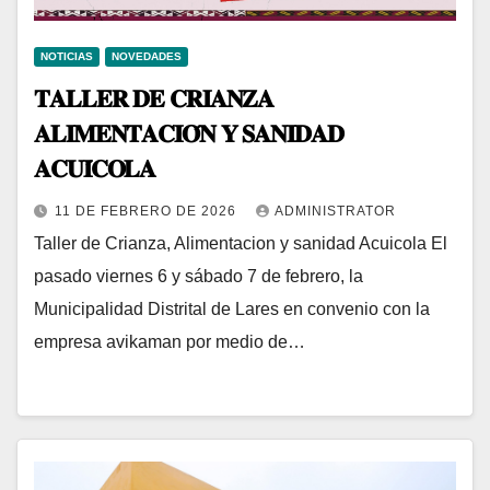
NOTICIAS
NOVEDADES
𝐓𝐀𝐋𝐋𝐄𝐑 𝐃𝐄 𝐂𝐑𝐈𝐀𝐍𝐙𝐀
𝐀𝐋𝐈𝐌𝐄𝐍𝐓𝐀𝐂𝐈𝐎́𝐍 𝐘 𝐒𝐀𝐍𝐈𝐃𝐀𝐃
𝐀𝐂𝐔𝐈́𝐂𝐎𝐋𝐀
11 DE FEBRERO DE 2026
ADMINISTRATOR
Taller de Crianza, Alimentacion y sanidad Acuicola El
pasado viernes 6 y sábado 7 de febrero, la
Municipalidad Distrital de Lares en convenio con la
empresa avikaman por medio de…