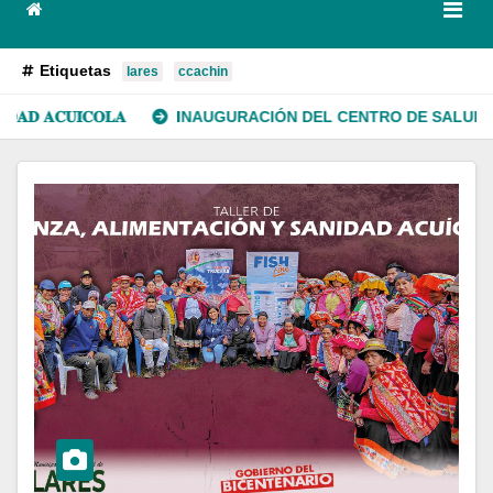
Etiquetas
lares
ccachin
𝐀𝐂𝐔𝐈́𝐂𝐎𝐋𝐀
INAUGURACIÓN DEL CENTRO DE SALUD DE PR