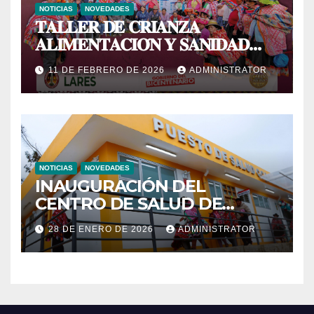
NOTICIAS
NOVEDADES
𝐓𝐀𝐋𝐋𝐄𝐑 𝐃𝐄 𝐂𝐑𝐈𝐀𝐍𝐙𝐀
𝐀𝐋𝐈𝐌𝐄𝐍𝐓𝐀𝐂𝐈𝐎́𝐍 𝐘 𝐒𝐀𝐍𝐈𝐃𝐀𝐃
𝐀𝐂𝐔𝐈́𝐂𝐎𝐋𝐀
11 DE FEBRERO DE 2026
ADMINISTRATOR
NOTICIAS
NOVEDADES
INAUGURACIÓN DEL
CENTRO DE SALUD DE
PRIMER NIVEL DEL CENTRO
28 DE ENERO DE 2026
ADMINISTRATOR
POBLADO DE CCACHIN