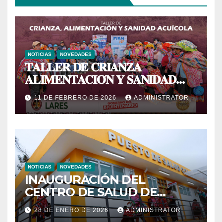
NOTICIAS
NOVEDADES
𝐓𝐀𝐋𝐋𝐄𝐑 𝐃𝐄 𝐂𝐑𝐈𝐀𝐍𝐙𝐀
𝐀𝐋𝐈𝐌𝐄𝐍𝐓𝐀𝐂𝐈𝐎́𝐍 𝐘 𝐒𝐀𝐍𝐈𝐃𝐀𝐃
𝐀𝐂𝐔𝐈́𝐂𝐎𝐋𝐀
11 DE FEBRERO DE 2026
ADMINISTRATOR
NOTICIAS
NOVEDADES
INAUGURACIÓN DEL
CENTRO DE SALUD DE
PRIMER NIVEL DEL CENTRO
28 DE ENERO DE 2026
ADMINISTRATOR
POBLADO DE CCACHIN