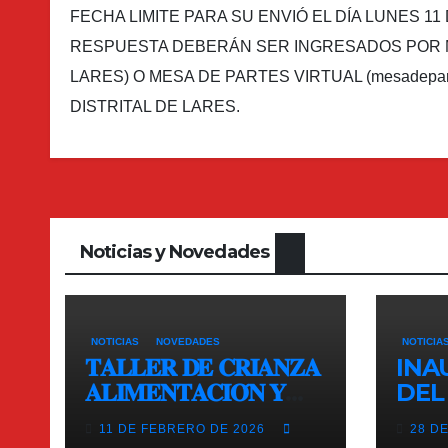
FECHA LIMITE PARA SU ENVIÓ EL DÍA LUNES 1
RESPUESTA DEBERÁN SER INGRESADOS POR ME
LARES) O MESA DE PARTES VIRTUAL (mesadepart
DISTRITAL DE LARES.
Noticias y Novedades
NOTICIAS
NOVEDADES
NOTICIA
𝐓𝐀𝐋𝐋𝐄𝐑 𝐃𝐄 𝐂𝐑𝐈𝐀𝐍𝐙𝐀
INA
𝐀𝐋𝐈𝐌𝐄𝐍𝐓𝐀𝐂𝐈𝐎́𝐍 𝐘
DEL
𝐒𝐀𝐍𝐈𝐃𝐀𝐃 𝐀𝐂𝐔𝐈́𝐂𝐎𝐋𝐀
SAL
11 DE FEBRERO DE 2026
28 D
NIV