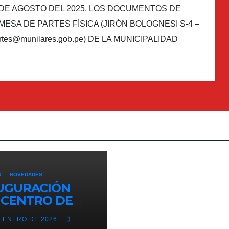
1 DE AGOSTO DEL 2025, LOS DOCUMENTOS DE
SA DE PARTES FÍSICA (JIRÓN BOLOGNESI S-4 –
es@munilares.gob.pe) DE LA MUNICIPALIDAD
S
NOVEDADES
UGURACIÓN
 CENTRO DE
UD DE PRIMER
E ENERO DE 2026
EL DEL CENTRO