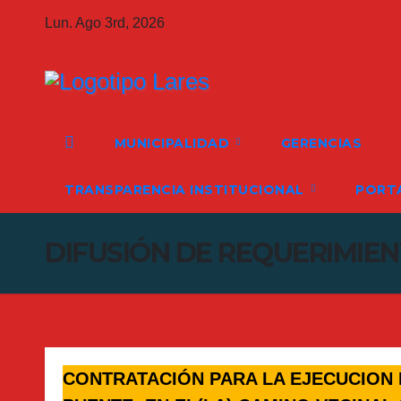
Skip
Lun. Ago 3rd, 2026
to
content
MUNICIPALIDAD
GERENCIAS
TRANSPARENCIA INSTITUCIONAL
PORTA
DIFUSIÓN DE REQUERIMIE
CONTRATACIÓN PARA LA EJECUCION 