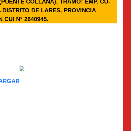
(PUENTE COLLANA), TRAMO: EMP. CU-
DISTRITO DE LARES, PROVINCIA
CUI N° 2640945.
ARGAR