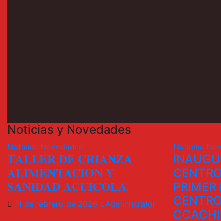
Noticias y Novedades
Noticias
Novedades
Noticias
Nov
𝐓𝐀𝐋𝐋𝐄𝐑 𝐃𝐄 𝐂𝐑𝐈𝐀𝐍𝐙𝐀
INAUGU
𝐀𝐋𝐈𝐌𝐄𝐍𝐓𝐀𝐂𝐈𝐎́𝐍 𝐘
CENTRO
𝐒𝐀𝐍𝐈𝐃𝐀𝐃 𝐀𝐂𝐔𝐈́𝐂𝐎𝐋𝐀
PRIMER 
CENTRO
11 de febrero de 2026
Administrator
CCACHI