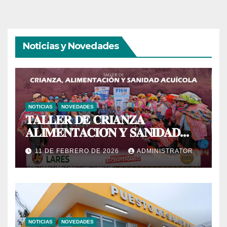
Noticias y Novedades
NOTICIAS
NOVEDADES
𝐓𝐀𝐋𝐋𝐄𝐑 𝐃𝐄 𝐂𝐑𝐈𝐀𝐍𝐙𝐀
𝐀𝐋𝐈𝐌𝐄𝐍𝐓𝐀𝐂𝐈𝐎́𝐍 𝐘 𝐒𝐀𝐍𝐈𝐃𝐀𝐃
𝐀𝐂𝐔𝐈́𝐂𝐎𝐋𝐀
11 DE FEBRERO DE 2026
ADMINISTRATOR
NOTICIAS
NOVEDADES