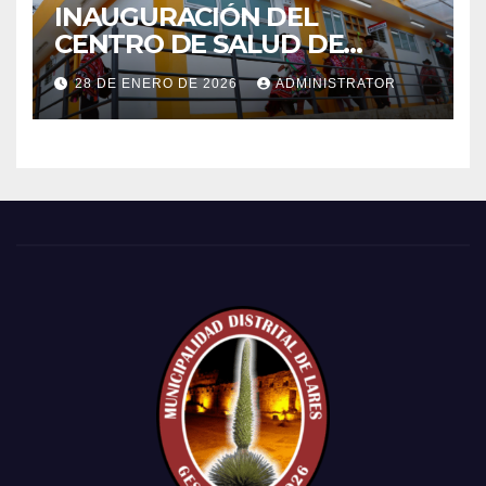
INAUGURACIÓN DEL
CENTRO DE SALUD DE
PRIMER NIVEL DEL CENTRO
28 DE ENERO DE 2026
ADMINISTRATOR
POBLADO DE CCACHIN