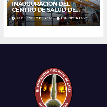
INAUGURACIÓN DEL
CENTRO DE SALUD DE
PRIMER NIVEL DEL CENTRO
28 DE ENERO DE 2026
ADMINISTRATOR
POBLADO DE CCACHIN