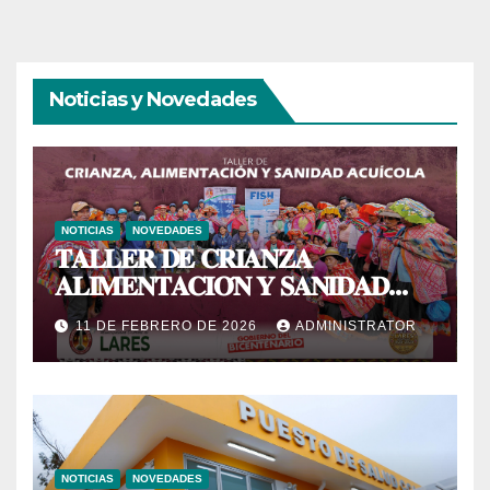
Noticias y Novedades
NOTICIAS
NOVEDADES
𝐓𝐀𝐋𝐋𝐄𝐑 𝐃𝐄 𝐂𝐑𝐈𝐀𝐍𝐙𝐀
𝐀𝐋𝐈𝐌𝐄𝐍𝐓𝐀𝐂𝐈𝐎́𝐍 𝐘 𝐒𝐀𝐍𝐈𝐃𝐀𝐃
𝐀𝐂𝐔𝐈́𝐂𝐎𝐋𝐀
11 DE FEBRERO DE 2026
ADMINISTRATOR
NOTICIAS
NOVEDADES