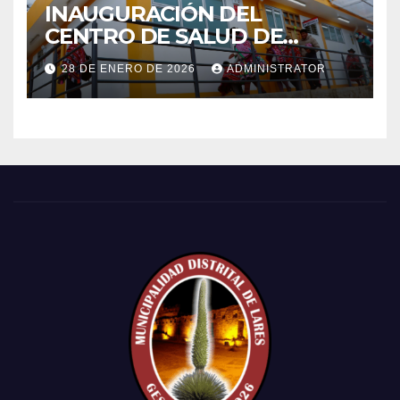
INAUGURACIÓN DEL
CENTRO DE SALUD DE
PRIMER NIVEL DEL CENTRO
28 DE ENERO DE 2026
ADMINISTRATOR
POBLADO DE CCACHIN