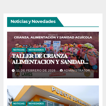
Noticias y Novedades
NOTICIAS
NOVEDADES
𝐓𝐀𝐋𝐋𝐄𝐑 𝐃𝐄 𝐂𝐑𝐈𝐀𝐍𝐙𝐀
𝐀𝐋𝐈𝐌𝐄𝐍𝐓𝐀𝐂𝐈𝐎́𝐍 𝐘 𝐒𝐀𝐍𝐈𝐃𝐀𝐃
𝐀𝐂𝐔𝐈́𝐂𝐎𝐋𝐀
11 DE FEBRERO DE 2026
ADMINISTRATOR
NOTICIAS
NOVEDADES