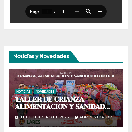
Noticias y Novedades
NOTICIAS
NOVEDADES
𝐓𝐀𝐋𝐋𝐄𝐑 𝐃𝐄 𝐂𝐑𝐈𝐀𝐍𝐙𝐀
𝐀𝐋𝐈𝐌𝐄𝐍𝐓𝐀𝐂𝐈𝐎́𝐍 𝐘 𝐒𝐀𝐍𝐈𝐃𝐀𝐃
𝐀𝐂𝐔𝐈́𝐂𝐎𝐋𝐀
11 DE FEBRERO DE 2026
ADMINISTRATOR