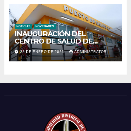
NOTICIAS
NOVEDADES
INAUGURACIÓN DEL
CENTRO DE SALUD DE
PRIMER NIVEL DEL CENTRO
28 DE ENERO DE 2026
ADMINISTRATOR
POBLADO DE CCACHIN