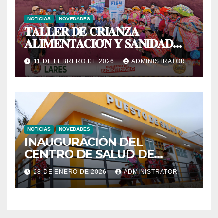
NOTICIAS
NOVEDADES
𝐓𝐀𝐋𝐋𝐄𝐑 𝐃𝐄 𝐂𝐑𝐈𝐀𝐍𝐙𝐀
𝐀𝐋𝐈𝐌𝐄𝐍𝐓𝐀𝐂𝐈𝐎́𝐍 𝐘 𝐒𝐀𝐍𝐈𝐃𝐀𝐃
𝐀𝐂𝐔𝐈́𝐂𝐎𝐋𝐀
11 DE FEBRERO DE 2026
ADMINISTRATOR
NOTICIAS
NOVEDADES
INAUGURACIÓN DEL
CENTRO DE SALUD DE
PRIMER NIVEL DEL CENTRO
28 DE ENERO DE 2026
ADMINISTRATOR
POBLADO DE CCACHIN