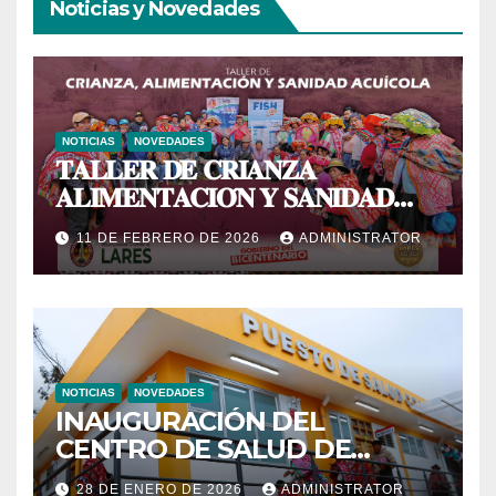
Noticias y Novedades
NOTICIAS
NOVEDADES
𝐓𝐀𝐋𝐋𝐄𝐑 𝐃𝐄 𝐂𝐑𝐈𝐀𝐍𝐙𝐀
𝐀𝐋𝐈𝐌𝐄𝐍𝐓𝐀𝐂𝐈𝐎́𝐍 𝐘 𝐒𝐀𝐍𝐈𝐃𝐀𝐃
𝐀𝐂𝐔𝐈́𝐂𝐎𝐋𝐀
11 DE FEBRERO DE 2026
ADMINISTRATOR
NOTICIAS
NOVEDADES
INAUGURACIÓN DEL
CENTRO DE SALUD DE
PRIMER NIVEL DEL CENTRO
28 DE ENERO DE 2026
ADMINISTRATOR