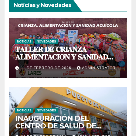
Noticias y Novedades
NOTICIAS
NOVEDADES
𝐓𝐀𝐋𝐋𝐄𝐑 𝐃𝐄 𝐂𝐑𝐈𝐀𝐍𝐙𝐀
𝐀𝐋𝐈𝐌𝐄𝐍𝐓𝐀𝐂𝐈𝐎́𝐍 𝐘 𝐒𝐀𝐍𝐈𝐃𝐀𝐃
𝐀𝐂𝐔𝐈́𝐂𝐎𝐋𝐀
11 DE FEBRERO DE 2026
ADMINISTRATOR
NOTICIAS
NOVEDADES
INAUGURACIÓN DEL
CENTRO DE SALUD DE
PRIMER NIVEL DEL CENTRO