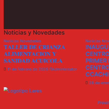
Noticias y Novedades
Noticias
Novedades
Noticias
Nov
𝐓𝐀𝐋𝐋𝐄𝐑 𝐃𝐄 𝐂𝐑𝐈𝐀𝐍𝐙𝐀
INAUGU
𝐀𝐋𝐈𝐌𝐄𝐍𝐓𝐀𝐂𝐈𝐎́𝐍 𝐘
CENTRO
𝐒𝐀𝐍𝐈𝐃𝐀𝐃 𝐀𝐂𝐔𝐈́𝐂𝐎𝐋𝐀
PRIMER 
CENTRO
11 de febrero de 2026
Administrator
CCACHI
28 de ene
Proud